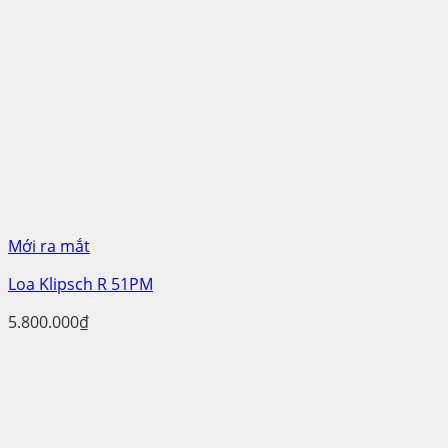
Mới ra mắt
Loa Klipsch R 51PM
5.800.000
₫