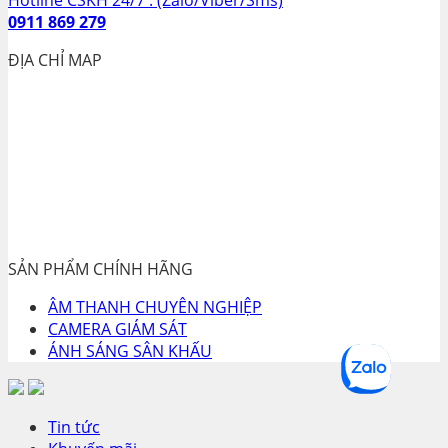
Hotline CSKH 24/7 :
(Zalo/Viber/Sms)
0911 869 279
ĐỊA CHỈ MAP
SẢN PHẨM CHÍNH HÃNG
ÂM THANH CHUYÊN NGHIỆP
CAMERA GIÁM SÁT
ÁNH SÁNG SÂN KHẤU
Tin tức