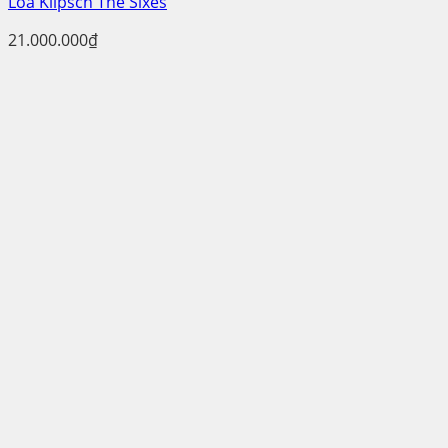
Loa Klipsch The Sixes
21.000.000
₫