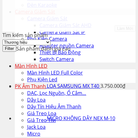
Đèn Karaoke
Camera Giám Sát
Camera Giám Sát
Camera Giám Sát AHD
Làm Mới
Camera Giám Sát IP
Tìm kiếm sản phẩm
Phụ Kiện Camera
Adapter nguồn Camera
Sản phẩm đánh giá cao
Filter
Thiết Bị Báo Động
Switch Camera
Màn Hình LED
Màn Hình LED Full Color
Phụ Kiện Led
LOA SAMSUNG MX T40
3.750.000
₫
PK Âm Thanh
DAC, Lọc Nguồn, Ổ Cắm…
Dây Loa
Dây Tín Hiệu Âm Thanh
Giá Treo Loa
MICRO KHÔNG DÂY NEX M-10
Giá Treo Tivi
Jack Loa
Micro